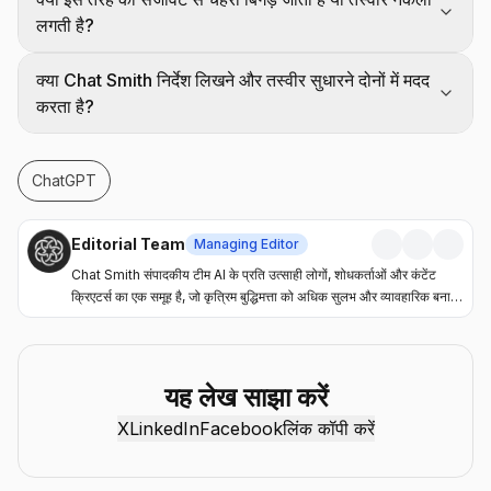
लगती है?
क्या Chat Smith निर्देश लिखने और तस्वीर सुधारने दोनों में मदद
करता है?
ChatGPT
Editorial Team
Managing Editor
Chat Smith संपादकीय टीम AI के प्रति उत्साही लोगों, शोधकर्ताओं और कंटेंट
क्रिएटर्स का एक समूह है, जो कृत्रिम बुद्धिमत्ता को अधिक सुलभ और व्यावहारिक बनाने
के लिए समर्पित है। Chat Smith ब्लॉग के माध्यम से हम नवीनतम AI रुझान, टूल
समीक्षाएँ, उद्योग संबंधी जानकारी और उपयोगी मार्गदर्शिकाएँ साझा करते हैं, ताकि व्यक्ति
और व्यवसाय AI से अधिक मूल्य प्राप्त कर सकें। हमारा उद्देश्य सरल है—स्पष्ट,
विश्वसनीय और आसानी से समझ आने वाली सामग्री प्रदान करना, जिससे पाठक AI
यह लेख साझा करें
की तेज़ी से बदलती दुनिया में हमेशा अपडेट रहें, अधिक उत्पादक बनें और दूसरों से आगे
X
LinkedIn
Facebook
लिंक कॉपी करें
रह सकें।