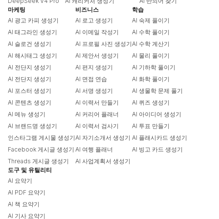
DeepSeek V4 Pro
AI 캐리커처 생성기
AI 반의어 찾기
마케팅
비즈니스
학습
AI 광고 카피 생성기
AI 로고 생성기
AI 숙제 풀이기
AI 태그라인 생성기
AI 이메일 작성기
AI 수학 풀이기
AI 슬로건 생성기
AI 프로필 사진 생성기
AI 수학 계산기
AI 해시태그 생성기
AI 제안서 생성기
AI 물리 풀이기
AI 전단지 생성기
AI 편지 생성기
AI 기하학 풀이기
AI 전단지 생성기
AI 면접 연습
AI 화학 풀이기
AI 포스터 생성기
AI 서명 생성기
AI 생물학 문제 풀기
AI 콘텐츠 생성기
AI 이력서 만들기
AI 퀴즈 생성기
AI 메뉴 생성기
AI 커리어 플래너
AI 아이디어 생성기
AI 브랜드명 생성기
AI 이력서 검사기
AI 투표 만들기
인스타그램 게시물 생성기
AI 자기소개서 생성기
AI 플래시카드 생성기
Facebook 게시글 생성기
AI 여행 플래너
AI 빙고 카드 생성기
Threads 게시글 생성기
AI 사업계획서 생성기
도구 및 유틸리티
AI 요약기
AI PDF 요약기
AI 책 요약기
AI 기사 요약기