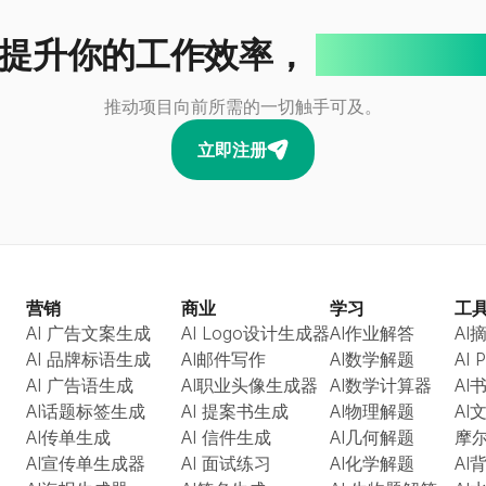
提升你的工作效率，
只需一键
推动项目向前所需的一切触手可及。
立即注册
营销
商业
学习
工
AI 广告文案生成
AI Logo设计生成器
AI作业解答
AI
AI 品牌标语生成
AI邮件写作
AI数学解题
AI
AI 广告语生成
AI职业头像生成器
AI数学计算器
AI
AI话题标签生成
AI 提案书生成
AI物理解题
AI
AI传单生成
AI 信件生成
AI几何解题
摩
AI宣传单生成器
AI 面试练习
AI化学解题
AI